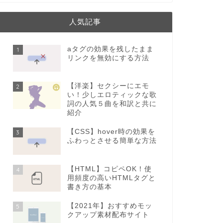
人気記事
aタグの効果を残したまま
1
リンクを無効にする方法
【洋楽】セクシーにエモ
2
い！少しエロティックな歌
詞の人気５曲を和訳と共に
紹介
【CSS】hover時の効果を
3
ふわっとさせる簡単な方法
【HTML】コピペOK！使
4
用頻度の高いHTMLタグと
書き方の基本
【2021年】おすすめモッ
5
クアップ素材配布サイト