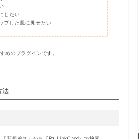
い
にしたい
ップした風に見せたい
すすめのプラグインです。
方法
→「新規追加」
から
『
Pz-LinkCard
』
で検索。