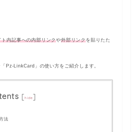
イト内記事への内部リンク
や
外部リンク
を貼りたた
z-LinkCard」の使い方をご紹介します。
tents
[
]
hide
定方法