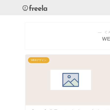
― C
W
WEBデザイン