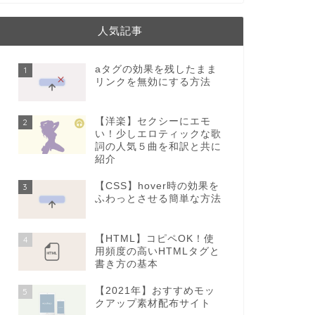
人気記事
aタグの効果を残したまま
1
リンクを無効にする方法
【洋楽】セクシーにエモ
2
い！少しエロティックな歌
詞の人気５曲を和訳と共に
紹介
【CSS】hover時の効果を
3
ふわっとさせる簡単な方法
【HTML】コピペOK！使
4
用頻度の高いHTMLタグと
書き方の基本
【2021年】おすすめモッ
5
クアップ素材配布サイト