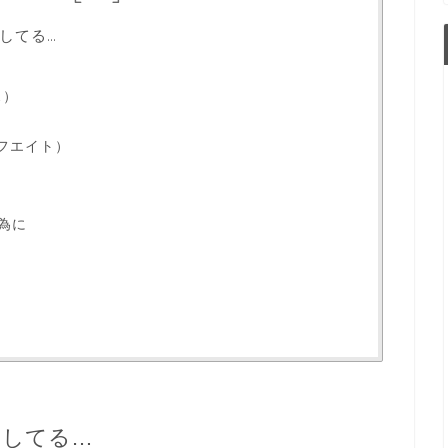
してる…
ス）
エフエイト）
為に
けしてる…