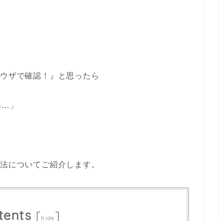
ラウザで確認！』と思ったら
い…」
処法についてご紹介します。
tents
[
]
hide