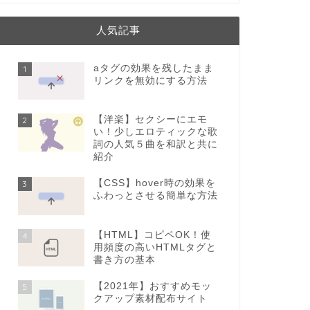
人気記事
aタグの効果を残したまま
1
リンクを無効にする方法
【洋楽】セクシーにエモ
2
い！少しエロティックな歌
詞の人気５曲を和訳と共に
紹介
【CSS】hover時の効果を
3
ふわっとさせる簡単な方法
【HTML】コピペOK！使
4
用頻度の高いHTMLタグと
書き方の基本
【2021年】おすすめモッ
5
クアップ素材配布サイト