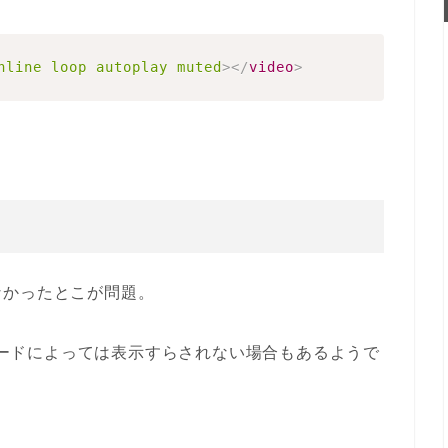
nline
loop
autoplay
muted
>
</
video
>
なかったとこが問題。
ードによっては表示すらされない場合もあるようで