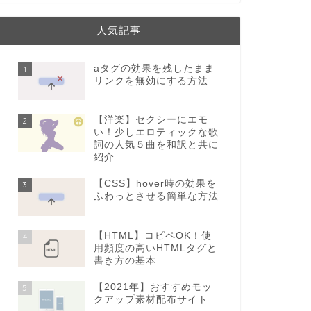
人気記事
aタグの効果を残したまま
1
リンクを無効にする方法
【洋楽】セクシーにエモ
2
い！少しエロティックな歌
詞の人気５曲を和訳と共に
紹介
【CSS】hover時の効果を
3
ふわっとさせる簡単な方法
【HTML】コピペOK！使
4
用頻度の高いHTMLタグと
書き方の基本
【2021年】おすすめモッ
5
クアップ素材配布サイト