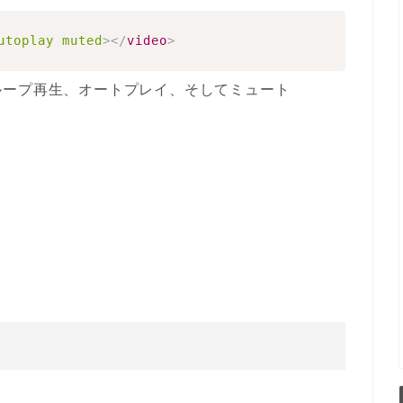
utoplay
muted
>
</
video
>
ループ再生、オートプレイ
、そして
ミュート