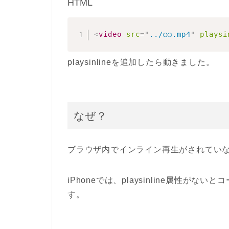
HTML
<
video
src
=
"
../○○.mp4
"
playsi
playsinline
を追加したら動きました。
なぜ？
ブラウザ内でインライン再生がされてい
iPhoneでは、
playsinline属性
がないとコ
す。