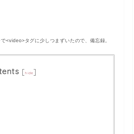
ジで
<video>タグ
に少しつまずいたので、備忘録。
tents
[
]
hide