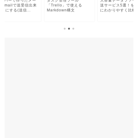
サーバーで作ったメー
タスク管理ツール
大容量データファイ
をGmailで送受信出来
「Trello」で使える
送サービス5選！を
うにする(送信...
Markdown構文
にわかりやすく比較