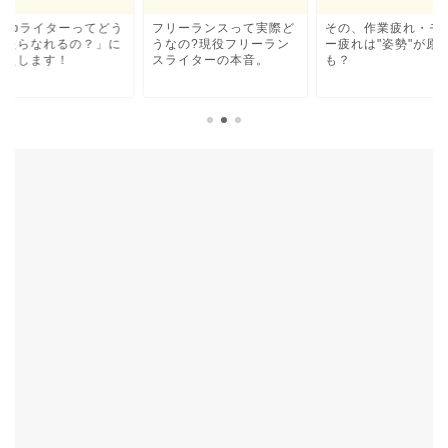
Webライターってどう
フリーランスって実際ど
その、作業疲れ・モ
ったらなれるの？」に
うなの?現役フリーラン
ー疲れは"姿勢"が原
答えします！
スライターの本音。
も？