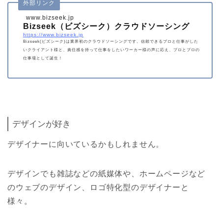
外部リンク
較するとクラウドソーシングは個人とのやりとりのため、ロー
コストかつハイスピードで仕事ができます。 登録・依頼・見積
www.bizseek.jp
もりすべてが無料ですので、この機会にぜひ、日本最大級の…
Bizseek（ビズシーク）クラウドソーシング
https://www.bizseek.jp
Bizseek(ビズシーク)は業界初のクラウドソーシングです。信頼できるプロと仕事がした
いクライアント様と、責任感を持って仕事をしたいワーカー様の声に応え、プロとプロの
仕事場として誕生！
デザインが好き
デザイナーに向いているかもしれません。
デザインでも雑誌などの紙媒体や、ホームページなど
のウェブのデザイン、ロゴ特化型のデザイナーと
様々。