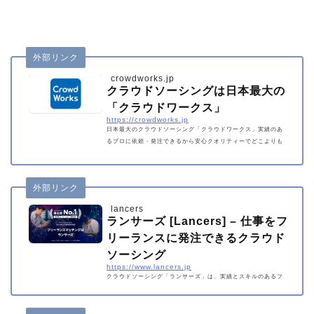
外部リンク
crowdworks.jp
クラウドソーシングは日本最大の
「クラウドワークス」
https://crowdworks.jp
日本最大のクラウドソーシング「クラウドワークス」実績のあ
るプロに依頼・発注できるから安心クオリティーでどこよりも
早くリーズナブル！ホームページ作成、アプリ・ウェブ開発や
ロゴ・チラシ作成、ライティング、データ入力まで、幅広い仕
事に対応！
外部リンク
lancers
ランサーズ [Lancers] – 仕事をフ
リーランスに発注できるクラウド
ソーシング
https://www.lancers.jp
クラウドソーシング「ランサーズ」は、実績とスキルのあるフ
リーランスに仕事を発注できる仕事依頼サイトです。ロゴ作
成、会社のネーミング、システム開発、ホームページ制作、タ
スク・作業など、全148種類の仕事ができます。 専門業者と比