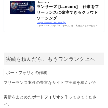
lancers
ランサーズ [Lancers] – 仕事をフ
リーランスに発注できるクラウド
ソーシング
https://www.lancers.jp
クラウドソーシング「ランサーズ」は、実績とスキルのあるフ
リーランスに仕事を発注できる仕事依頼サイトです。ロゴ作
成、会社のネーミング、システム開発、ホームページ制作、タ
スク・作業など、全148種類の仕事ができます。 専門業者と比
較するとクラウドソーシングは個人とのやりとりのため、ロー
コストかつハイスピードで仕事ができます。 登録・依頼・見積
もりすべてが無料ですので、この機会にぜひ、日本最大級の…
実績を積んだら、もうワンランク上へ
ポートフォリオの作成
フリーランス案件の豊富なサイトで実績を積んだら、
実績をまとめた
ポートフォリオ
を作ってみてくださ
い。