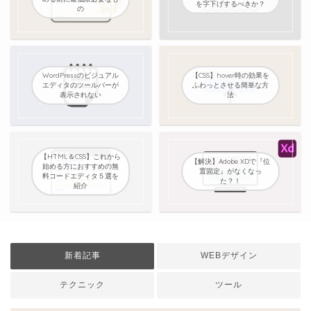
を字下げするべきか？
の
WordPressのビジュアル
【CSS】hover時の効果を
エディタのツールバーが
ふわっとさせる簡単な方
表示されない
法
【HTML＆CSS】これから
【解決】Adobe XDで『位
始める方におすすめの無
置固定』がなくなっ
料コードエディタ５選を
た？！
紹介
新着記事
WEBデザイン
テクニック
ツール